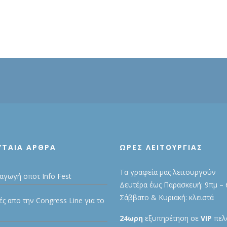
ΥΤΑΊΑ ΆΡΘΡΑ
ΩΡΕΣ ΛΕΙΤΟΥΡΓΙΑΣ
Τα γραφεία μας λειτουργούν
αγωγή σποτ Info Fest
Δευτέρα έως Παρασκευή: 9πμ – 
Σάββατο & Κυριακή: κλειστά
ές απο την Congress Line για το
24ωρη
εξυπηρέτηση σε
VIP
πελά