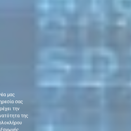
νέα μας
ηρεσία σας
ρέχει την
νατότητα της
ολοκλήρου
εξαγωγής