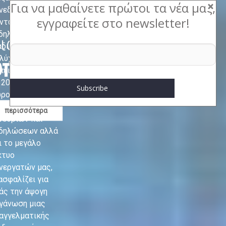
Για να μαθαίνετε πρώτοι τα νέα μας,
νεδρίων και
εγγραφείτε στο newsletter!
ντώς είδος
δηλώσεων
ιαδικτυακές
αδικτυακά. Η
λύχρονη
υπηρεσίες
πειρία μας, από
 2000, στον
ρο της
οργάνωσης
περισσότερα
νεδρίων και
δηλώσεων αλλά
ι το μεγάλο
κτυο
νεργατών μας,
ασφαλίζει για
άς την άψογη
γάνωση μιας
αγγελματικής