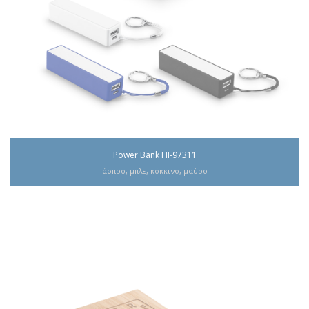
Power Bank HI-97311
άσπρο, μπλε, κόκκινο, μαύρο