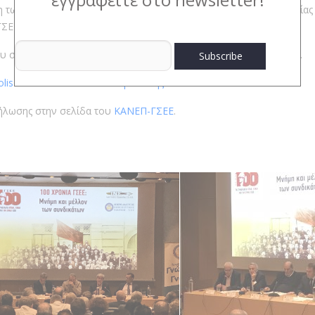
 των 100 χρόνων από την ίδρυση της ΓΣΕΕ, το Ινστιτούτο Εργασία
ΓΣΕΕ: Μνήμη και Μέλλον των Συνδικάτων.”
 συνεδρίου όπως και την κάλυψη της ημερίδας σε live streaming.
olis Museum – Μουσείο Ακρόπολης
.
δήλωσης στην σελίδα του
ΚΑΝΕΠ-ΓΣΕΕ
.