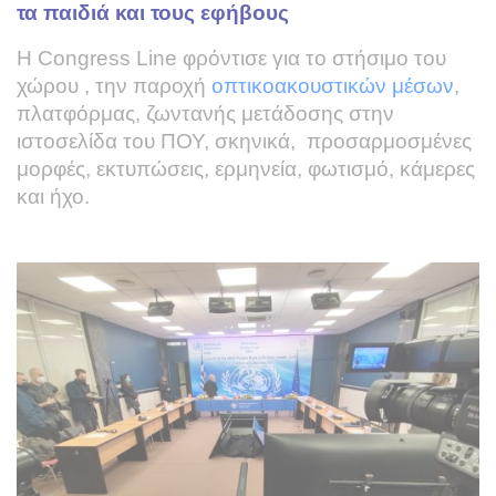
τα παιδιά και τους εφήβους
Η Congress Line φρόντισε για το στήσιμο του
χώρου , την παροχή
οπτικοακουστικών μέσων
,
πλατφόρμας, ζωντανής μετάδοσης στην
ιστοσελίδα του ΠΟΥ, σκηνικά, προσαρμοσμένες
μορφές, εκτυπώσεις, ερμηνεία, φωτισμό, κάμερες
και ήχο.
launch
livestreaming
pocket book
webinar
WHO