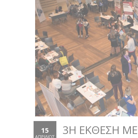
3Η ΈΚΘΕΣΗ Μ
15
ΑΠΡΊΛΙΟΣ