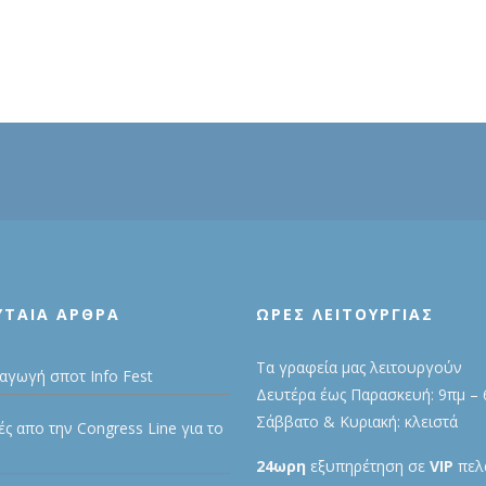
3
ΥΤΑΊΑ ΆΡΘΡΑ
ΩΡΕΣ ΛΕΙΤΟΥΡΓΙΑΣ
Τα γραφεία μας λειτουργούν
αγωγή σποτ Info Fest
Δευτέρα έως Παρασκευή: 9πμ – 
Σάββατο & Κυριακή: κλειστά
ές απο την Congress Line για το
24ωρη
εξυπηρέτηση σε
VIP
πελά