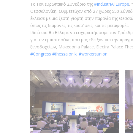
Το Πανευρωπαϊκό Συνέδριο της
#IndustriAllEurope
,
Θεσσαλονίκη. Συμμετείχαν από 27 χώρες 550 Σύνε
έκλεισε με μια ζεστή γιορτή στην παραλία της Θεσσ
όπως τις διαμονές, τις κρατήσεις, και τις μεταφορές.
Ιδιαίτερα θα θέλαμε να ευχαριστήσουμε τον Πρόεδρο 
για την εμπιστοσύνη που μας έδειξαν για την πραγ
ξενοδοχείων, Makedonia Palace, Electra Palace Thessa
#Congress
#thessaloniki
#workersunion