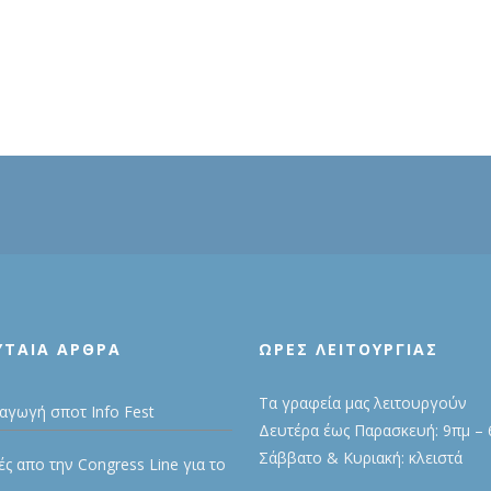
ΥΤΑΊΑ ΆΡΘΡΑ
ΩΡΕΣ ΛΕΙΤΟΥΡΓΙΑΣ
Τα γραφεία μας λειτουργούν
αγωγή σποτ Info Fest
Δευτέρα έως Παρασκευή: 9πμ – 
Σάββατο & Κυριακή: κλειστά
ές απο την Congress Line για το