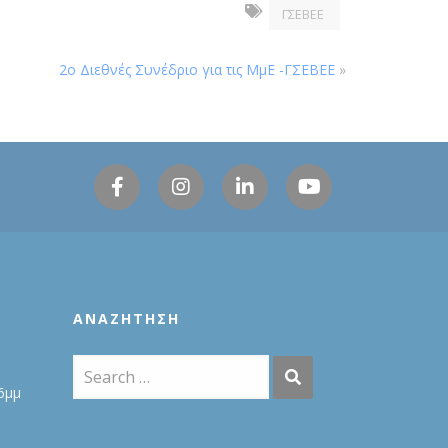
ΓΣΕΒΕΕ
2ο Διεθνές Συνέδριο για τις ΜμΕ -ΓΣΕΒΕΕ
»
ΑΝΑΖΉΤΗΣΗ
6μμ