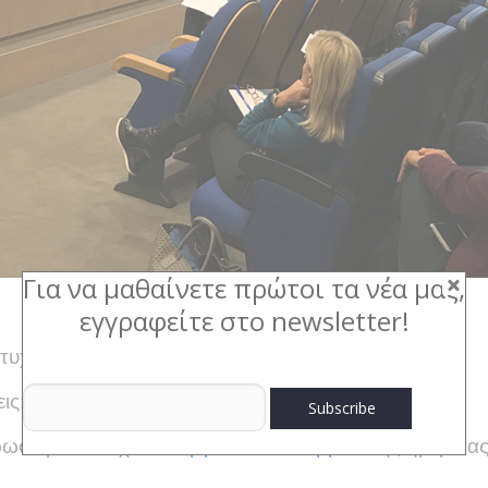
Για να μαθαίνετε πρώτοι τα νέα μας,
εγγραφείτε στο newsletter!
ιτυχία η ημερίδα SBS– ΓΣΒΕΕ
ις: Προκλήσεις και Ευκαιρίες”
ωσε με επιτυχία το
οργανωτικό κομμάτι
της ημερίδας