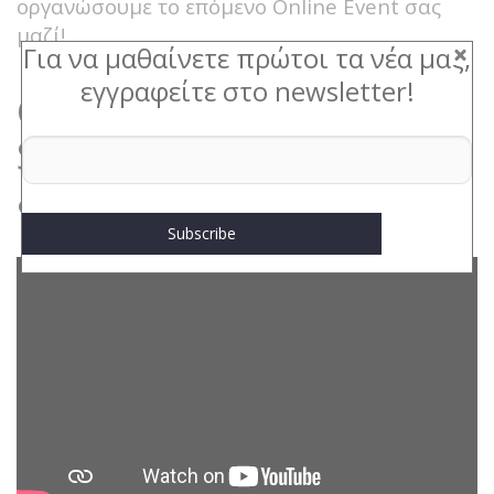
οργανώσουμε το επόμενο Online Event σας
μαζί!
Για να μαθαίνετε πρώτοι τα νέα μας,
εγγραφείτε στο newsletter!
Congress Line - Online
Services for Conferences
& Events (video)